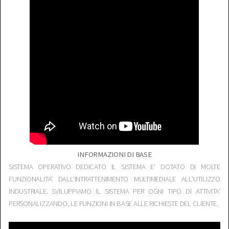
INFORMAZIONI DI BASE
SISTEMA OPERATIVO DEDICATO IL SISTEMA E' DOTATO DI MOLTE
FUNZIONALITA' DALL'INTRATTENIMENTO MULTIMEDIALE ALL'UTILIZZO
INDUSTRIALE. SVILUPPIAMO IL SISTEMA PER OGNI TIPO DI ATTIVITA'
PERSONALIZZANDO, LE FUNZIONI IN BASE ALLE RICHIESTE DEL CLIENTE.