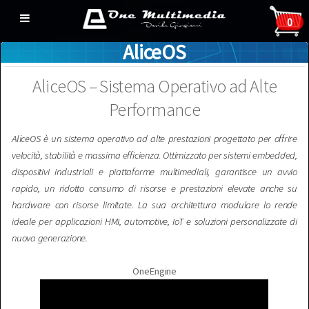
0
AliceOS
AliceOS – Sistema Operativo ad Alte
Performance
AliceOS
è un sistema operativo ad alte prestazioni progettato per offrire
velocità, stabilità e massima efficienza. Ottimizzato per sistemi embedded,
dispositivi industriali e piattaforme multimediali, garantisce un avvio
rapido, un ridotto consumo di risorse e prestazioni elevate anche su
hardware con risorse limitate. La sua architettura modulare lo rende
ideale per applicazioni HMI, automotive, IoT e soluzioni personalizzate di
nuova generazione.
OneEngine